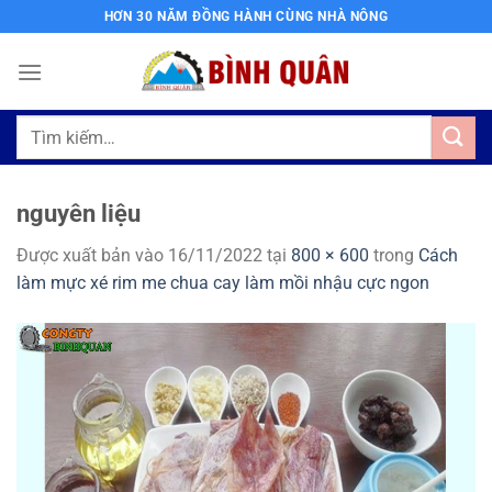
Bỏ
HƠN 30 NĂM ĐỒNG HÀNH CÙNG NHÀ NÔNG
qua
nội
dung
Tìm
kiếm:
nguyên liệu
Được xuất bản vào
16/11/2022
tại
800 × 600
trong
Cách
làm mực xé rim me chua cay làm mồi nhậu cực ngon