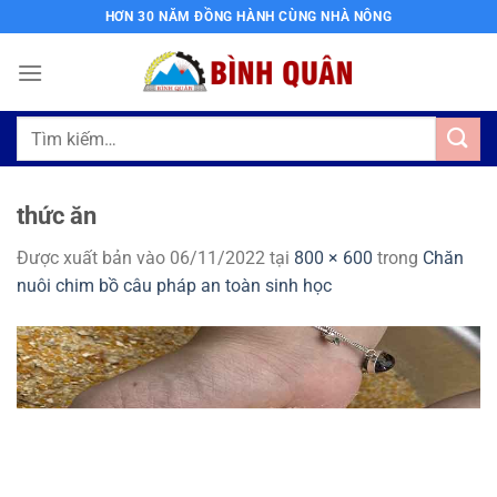
Bỏ
HƠN 30 NĂM ĐỒNG HÀNH CÙNG NHÀ NÔNG
qua
nội
dung
Tìm
kiếm:
thức ăn
Được xuất bản vào
06/11/2022
tại
800 × 600
trong
Chăn
nuôi chim bồ câu pháp an toàn sinh học