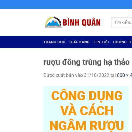
Bỏ
qua
nội
Tìm
dung
kiếm:
TRANG CHỦ
CỬA HÀNG
TIN TỨC
CHÚNG TÔ
rượu đông trùng hạ thảo
Được xuất bản vào
31/10/2022
tại
800 × 