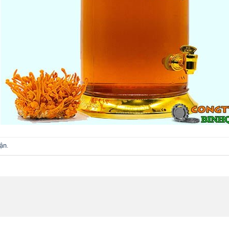
uận
.