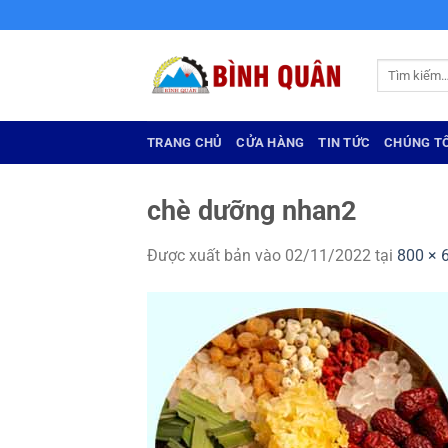
Bỏ
qua
nội
Tìm
dung
kiếm:
TRANG CHỦ
CỬA HÀNG
TIN TỨC
CHÚNG TÔ
chè dưỡng nhan2
Được xuất bản vào
02/11/2022
tại
800 × 