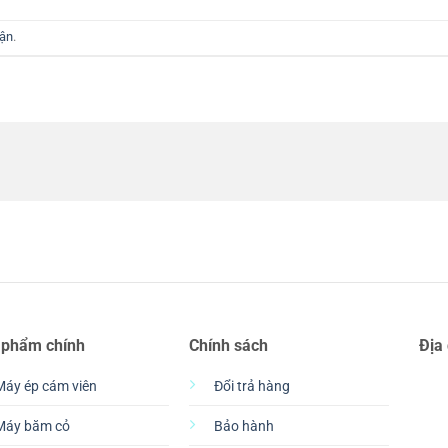
uận
.
 phẩm chính
Chính sách
Địa
Máy ép cám viên
Đổi trả hàng
Máy băm cỏ
Bảo hành