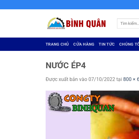
Bỏ
qua
nội
Tìm
dung
kiếm:
TRANG CHỦ
CỬA HÀNG
TIN TỨC
CHÚNG TÔ
NƯỚC ÉP4
Được xuất bản vào
07/10/2022
tại
800 × 