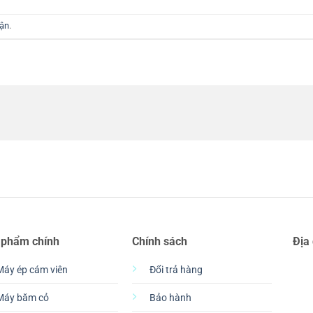
uận
.
 phẩm chính
Chính sách
Địa
Máy ép cám viên
Đổi trả hàng
Máy băm cỏ
Bảo hành