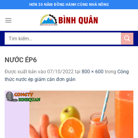
Bỏ
HƠN 30 NĂM ĐỒNG HÀNH CÙNG NHÀ NÔNG
qua
nội
dung
Tìm
kiếm:
NƯỚC ÉP6
Được xuất bản vào
07/10/2022
tại
800 × 600
trong
Công
thức nước ép giảm cân đơn giản