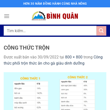
Bỏ
HƠN 30 NĂM ĐỒNG HÀNH CÙNG NHÀ NÔNG
qua
nội
dung
Tìm
kiếm:
CÔNG THỨC TRỘN
Được xuất bản vào
30/09/2022
tại
800 × 800
trong
Công
thức phối trộn thức ăn cho gà giàu dinh dưỡng