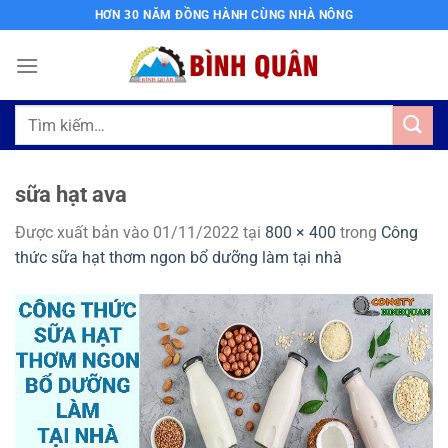
Bỏ
HƠN 30 NĂM ĐỒNG HÀNH CÙNG NHÀ NÔNG
qua
nội
dung
Tìm
kiếm:
sữa hạt ava
Được xuất bản vào
01/11/2022
tại
800 × 400
trong
Công
thức sữa hạt thơm ngon bổ dưỡng làm tại nhà