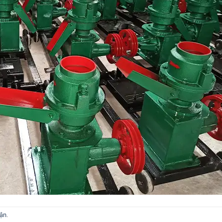
uận
.