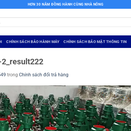
HƠN 30 NĂM ĐỒNG HÀNH CÙNG NHÀ NÔNG
I
CHÍNH SÁCH BẢO HÀNH MÁY
CHÍNH SÁCH BẢO MẬT THÔNG TIN
-2_result222
549
trong
Chính sách đổi trả hàng