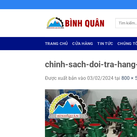
Bỏ
qua
nội
Tìm
dung
kiếm:
TRANG CHỦ
CỬA HÀNG
TIN TỨC
CHÚNG TÔ
chinh-sach-doi-tra-hang
Được xuất bản vào
03/02/2024
tại
800 × 