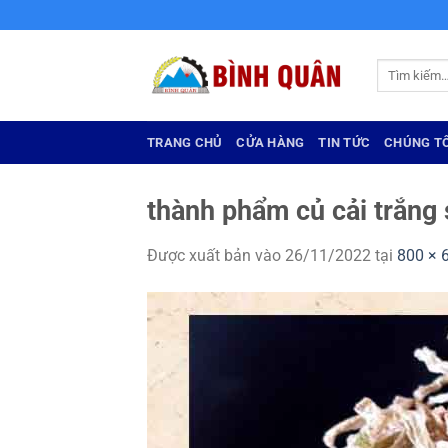
Bỏ
qua
nội
Tìm
dung
kiếm:
TRANG CHỦ
CỬA HÀNG
TIN TỨC
CHÚNG TÔ
thành phẩm củ cải trắng
Được xuất bản vào
26/11/2022
tại
800 × 