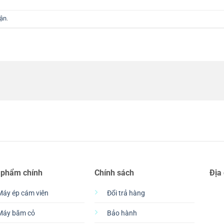
uận
.
 phẩm chính
Chính sách
Địa
Máy ép cám viên
Đổi trả hàng
Máy băm cỏ
Bảo hành