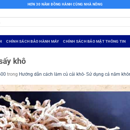
HƠN 30 NĂM ĐỒNG HÀNH CÙNG NHÀ NÔNG
I
CHÍNH SÁCH BẢO HÀNH MÁY
CHÍNH SÁCH BẢO MẬT THÔNG TIN
 sấy khô
600
trong
Hướng dẫn cách làm củ cải khô- Sử dụng cả năm khô