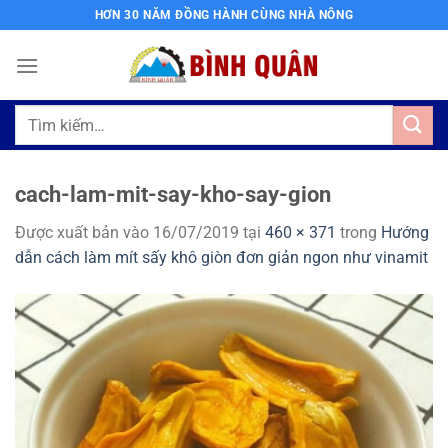
Bỏ
HƠN 30 NĂM ĐỒNG HÀNH CÙNG NHÀ NÔNG
qua
nội
dung
Tìm
kiếm:
cach-lam-mit-say-kho-say-gion
Được xuất bản vào
16/07/2019
tại
460 × 371
trong
Hướng
dẫn cách làm mít sấy khô giòn đơn giản ngon như vinamit