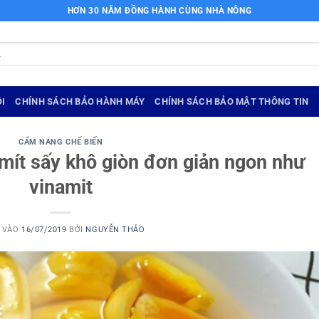
HƠN 30 NĂM ĐỒNG HÀNH CÙNG NHÀ NÔNG
I
CHÍNH SÁCH BẢO HÀNH MÁY
CHÍNH SÁCH BẢO MẬT THÔNG TIN
CẨM NANG CHẾ BIẾN
mít sấy khô giòn đơn giản ngon như
vinamit
 VÀO
16/07/2019
BỞI
NGUYỄN THẢO