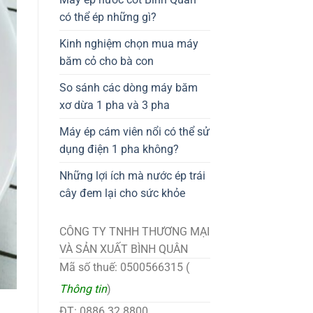
có thể ép những gì?
Kinh nghiệm chọn mua máy
băm cỏ cho bà con
So sánh các dòng máy băm
xơ dừa 1 pha và 3 pha
Máy ép cám viên nổi có thể sử
dụng điện 1 pha không?
Những lợi ích mà nước ép trái
cây đem lại cho sức khỏe
CÔNG TY TNHH THƯƠNG MẠI
VÀ SẢN XUẤT BÌNH QUÂN
Mã số thuế: 0500566315 (
Thông tin
)
ĐT: 0886.32.8800