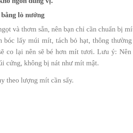
hô ngon đúng vị.
 bằng lò nướng
gọt và thơm sẵn, nên bạn chỉ cần chuẩn bị mí
h bóc lấy múi mít, tách bỏ hạt, thông thường
sẽ co lại nên sẽ bé hơn mít tươi. Lưu ý: Nên
múi cứng, không bị nát như mít mật.
ùy theo lượng mít cần sấy.