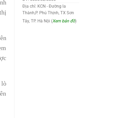
inh
Địa chỉ: KCN - Đường la
thị
Thành,P. Phú Thịnh, TX Sơn
Tây, TP. Hà Nội (
Xem bản đồ
)
yên
xem
ược
 lò
yên