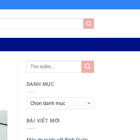
DANH MỤC
Danh
mục
BÀI VIẾT MỚI
Máy ép nước cốt Bình Quân