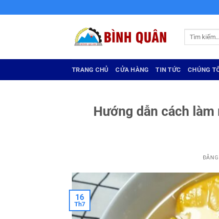
Bỏ
qua
nội
Tìm
dung
kiếm:
TRANG CHỦ
CỬA HÀNG
TIN TỨC
CHÚNG TÔ
Hướng dẫn cách làm 
ĐĂNG
16
Th7