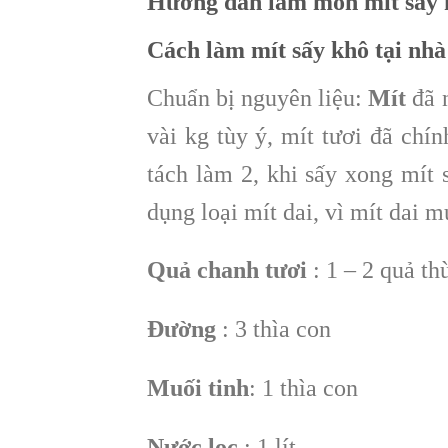
Hướng dẫn làm món mít sấy k
Cách làm mít sấy khô tại nhà
Chuẩn bị nguyên liệu:
Mít
đã n
vài kg tùy ý, mít tươi đã chín
tách làm 2, khi sấy xong mít 
dụng loại mít dai, vì mít dai 
Quả chanh tươi
: 1 – 2 quả th
Đường
: 3 thìa con
Muối tinh
: 1 thìa con
Nước lọc
: 1 lít