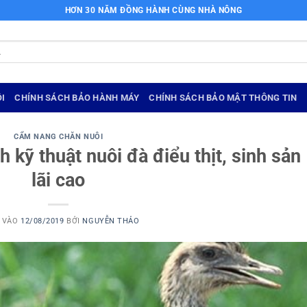
HƠN 30 NĂM ĐỒNG HÀNH CÙNG NHÀ NÔNG
I
CHÍNH SÁCH BẢO HÀNH MÁY
CHÍNH SÁCH BẢO MẬT THÔNG TIN
CẨM NANG CHĂN NUÔI
h kỹ thuật nuôi đà điểu thịt, sinh sản
lãi cao
 VÀO
12/08/2019
BỞI
NGUYỄN THẢO