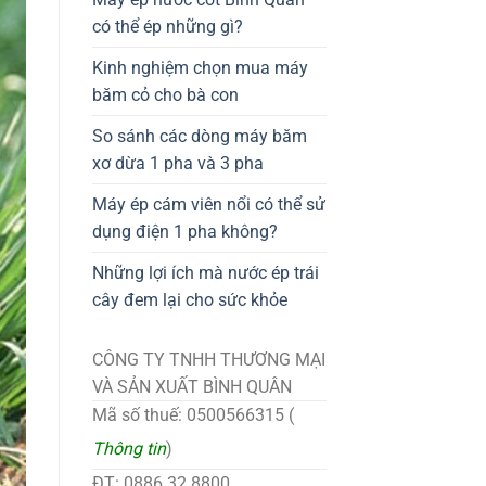
có thể ép những gì?
Kinh nghiệm chọn mua máy
băm cỏ cho bà con
So sánh các dòng máy băm
xơ dừa 1 pha và 3 pha
Máy ép cám viên nổi có thể sử
dụng điện 1 pha không?
Những lợi ích mà nước ép trái
cây đem lại cho sức khỏe
CÔNG TY TNHH THƯƠNG MẠI
VÀ SẢN XUẤT BÌNH QUÂN
Mã số thuế: 0500566315 (
Thông tin
)
ĐT: 0886.32.8800