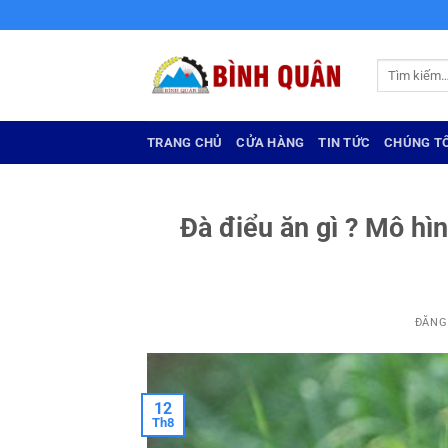
Bỏ
qua
nội
Tìm
dung
kiếm:
TRANG CHỦ
CỬA HÀNG
TIN TỨC
CHÚNG TÔ
Đà điểu ăn gì ? Mô hìn
ĐĂNG
12
Th8