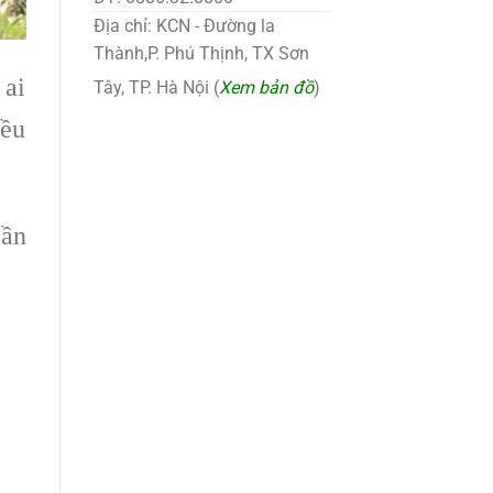
Địa chỉ: KCN - Đường la
Thành,P. Phú Thịnh, TX Sơn
 ai
Tây, TP. Hà Nội (
Xem bản đồ
)
iều
cần