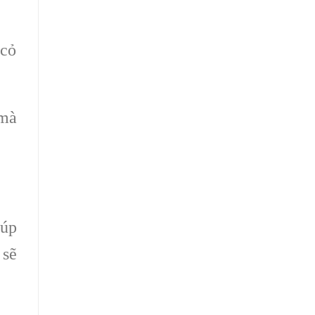
 cỏ
 mà
iúp
 sẽ