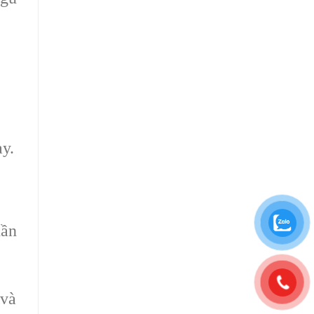
ày.
hần
 và