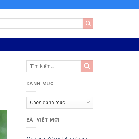
DANH MỤC
Danh
mục
BÀI VIẾT MỚI
Máy ép nước cốt Bình Quân