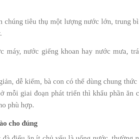
n chúng tiêu thụ một lượng nước lớn, trung b
y.
c máy, nước giếng khoan hay nước mưa, tr
iản, dễ kiếm, bà con có thể dùng chung thức
ở mỗi giai đoạn phát triển thì khẩu phần ăn 
ho phù hợp.
nào cho đúng
:
đà điểu ăn ít chủ yếu là uống nước, thường 