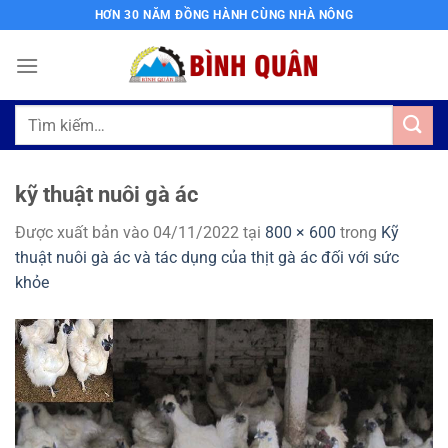
Bỏ
HƠN 30 NĂM ĐỒNG HÀNH CÙNG NHÀ NÔNG
qua
nội
dung
Tìm
kiếm:
kỹ thuật nuôi gà ác
Được xuất bản vào
04/11/2022
tại
800 × 600
trong
Kỹ
thuật nuôi gà ác và tác dụng của thịt gà ác đối với sức
khỏe