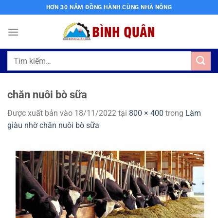
Bỏ
HƠN 30 NĂM ĐỒNG HÀNH CÙNG NHÀ NÔNG
qua
nội
dung
Tìm
kiếm:
chăn nuôi bò sữa
Được xuất bản vào
18/11/2022
tại
800 × 400
trong
Làm
giàu nhờ chăn nuôi bò sữa