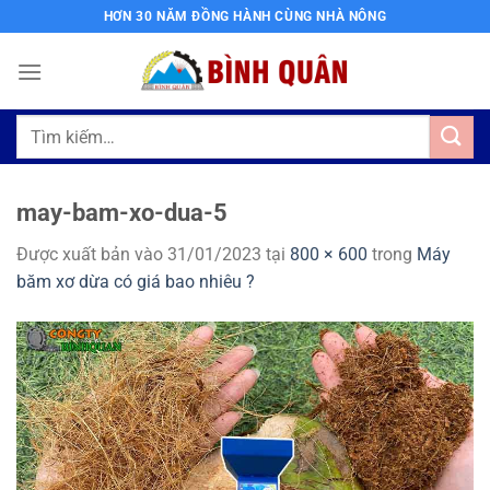
Bỏ
HƠN 30 NĂM ĐỒNG HÀNH CÙNG NHÀ NÔNG
qua
nội
dung
Tìm
kiếm:
may-bam-xo-dua-5
Được xuất bản vào
31/01/2023
tại
800 × 600
trong
Máy
băm xơ dừa có giá bao nhiêu ?