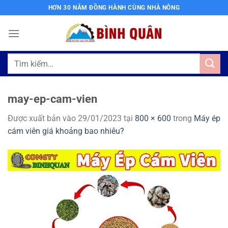
Bỏ
HƠN 30 NĂM ĐỒNG HÀNH CÙNG NHÀ NÔNG
qua
nội
dung
Tìm
kiếm:
may-ep-cam-vien
Được xuất bản vào
29/01/2023
tại
800 × 600
trong
Máy ép
cám viên giá khoảng bao nhiêu?