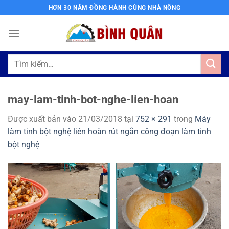
Bỏ
HƠN 30 NĂM ĐỒNG HÀNH CÙNG NHÀ NÔNG
qua
nội
dung
Tìm
kiếm:
may-lam-tinh-bot-nghe-lien-hoan
Được xuất bản vào
21/03/2018
tại
752 × 291
trong
Máy
làm tinh bột nghệ liên hoàn rút ngắn công đoạn làm tinh
bột nghệ