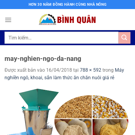
Bỏ
HƠN 30 NĂM ĐỒNG HÀNH CÙNG NHÀ NÔNG
qua
nội
dung
Tìm
kiếm:
may-nghien-ngo-da-nang
Được xuất bản vào
16/04/2018
tại
788 × 592
trong
Máy
nghiền ngô, khoai, sắn làm thức ăn chăn nuôi giá rẻ