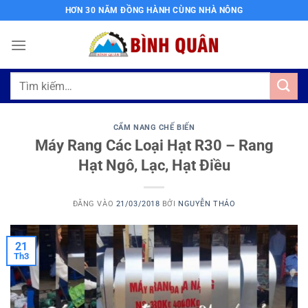
Bỏ
HƠN 30 NĂM ĐỒNG HÀNH CÙNG NHÀ NÔNG
qua
nội
dung
Tìm
kiếm:
CẨM NANG CHẾ BIẾN
Máy Rang Các Loại Hạt R30 – Rang
Hạt Ngô, Lạc, Hạt Điều
ĐĂNG VÀO
21/03/2018
BỞI
NGUYỄN THẢO
21
Th3