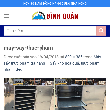
Bỏ
HƠN 30 NĂM ĐỒNG HÀNH CÙNG NHÀ NÔNG
qua
nội
dung
Tìm
kiếm:
may-say-thuc-pham
Được xuất bản vào
19/04/2018
tại
800 × 385
trong
Máy
sấy thực phẩm đa năng – Sấy khô hoa quả, thực phẩm
nhanh đều