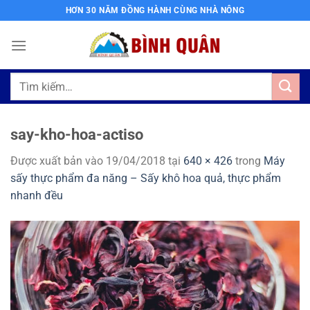
Bỏ
HƠN 30 NĂM ĐỒNG HÀNH CÙNG NHÀ NÔNG
qua
nội
dung
Tìm
kiếm:
say-kho-hoa-actiso
Được xuất bản vào
19/04/2018
tại
640 × 426
trong
Máy
sấy thực phẩm đa năng – Sấy khô hoa quả, thực phẩm
nhanh đều