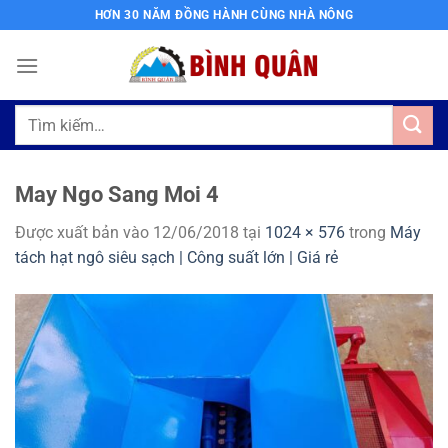
Bỏ
HƠN 30 NĂM ĐỒNG HÀNH CÙNG NHÀ NÔNG
qua
nội
dung
Tìm
kiếm:
May Ngo Sang Moi 4
Được xuất bản vào
12/06/2018
tại
1024 × 576
trong
Máy
tách hạt ngô siêu sạch | Công suất lớn | Giá rẻ