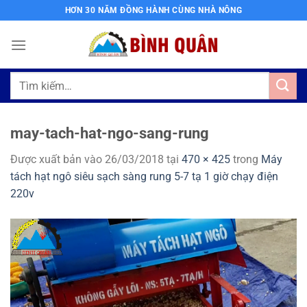
Bỏ
HƠN 30 NĂM ĐỒNG HÀNH CÙNG NHÀ NÔNG
qua
nội
dung
Tìm
kiếm:
may-tach-hat-ngo-sang-rung
Được xuất bản vào
26/03/2018
tại
470 × 425
trong
Máy
tách hạt ngô siêu sạch sàng rung 5-7 tạ 1 giờ chạy điện
220v