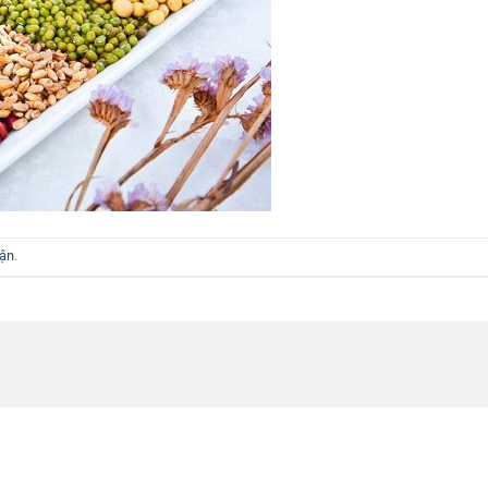
uận
.