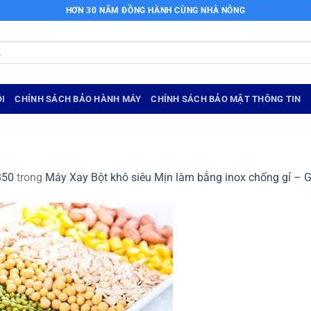
HƠN 30 NĂM ĐỒNG HÀNH CÙNG NHÀ NÔNG
I
CHÍNH SÁCH BẢO HÀNH MÁY
CHÍNH SÁCH BẢO MẬT THÔNG TIN
350
trong
Máy Xay Bột khô siêu Mịn làm bằng inox chống gỉ – 