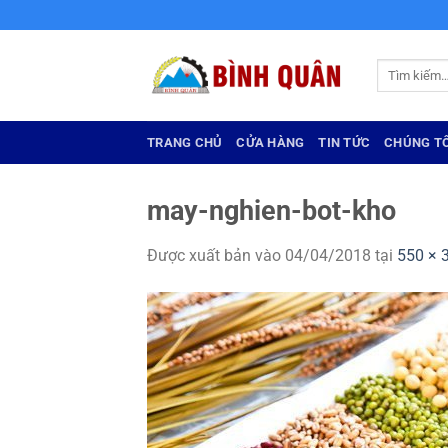
Bỏ
qua
nội
Tìm
dung
kiếm:
TRANG CHỦ
CỬA HÀNG
TIN TỨC
CHÚNG TÔ
may-nghien-bot-kho
Được xuất bản vào
04/04/2018
tại
550 × 