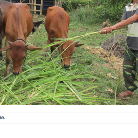
uận
.