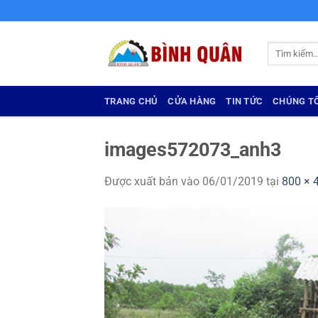
Bỏ
qua
nội
Tìm
dung
kiếm:
TRANG CHỦ
CỬA HÀNG
TIN TỨC
CHÚNG TÔ
images572073_anh3
Được xuất bản vào
06/01/2019
tại
800 × 