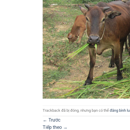
Trackback đã bị đóng, nhưng bạn có thể
đăng bình l
←
Trước
Tiếp theo
→