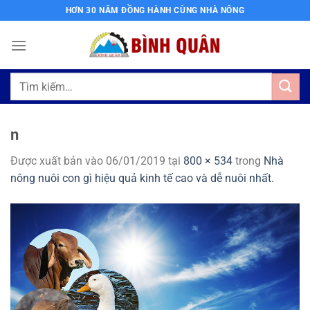
Bỏ
HƠN 30 NĂM ĐỒNG HÀNH CÙNG NHÀ NÔNG
qua
nội
dung
Tìm
kiếm:
n
Được xuất bản vào
06/01/2019
tại
800 × 534
trong
Nhà
nông nuôi con gì hiệu quả kinh tế cao và dễ nuôi nhất.