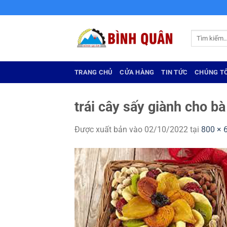
Bỏ
qua
nội
Tìm
dung
kiếm:
TRANG CHỦ
CỬA HÀNG
TIN TỨC
CHÚNG TÔ
trái cây sấy giành cho bà
Được xuất bản vào
02/10/2022
tại
800 × 