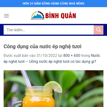
Bỏ
HƠN 30 NĂM ĐỒNG HÀNH CÙNG NHÀ NÔNG
qua
nội
dung
Tìm
kiếm:
Công dụng của nước ép nghệ tươi
Được xuất bản vào
31/10/2022
tại
800 × 600
trong
Nước
ép nghệ tươi – Uống nước ép nghệ tươi có tác dụng gì?