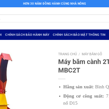
HƠN 30 NĂM ĐỒNG HÀNH CÙNG NHÀ NÔNG
I
CHÍNH SÁCH BẢO HÀNH MÁY
CHÍNH SÁCH BẢO MẬT THÔNG TIN
TRANG CHỦ
/
MÁY BĂM GỖ
Máy băm cành 2
MBC2T
Hãng sản xuất
: Bình 
Động cơ công suất:
7.
nổ D15