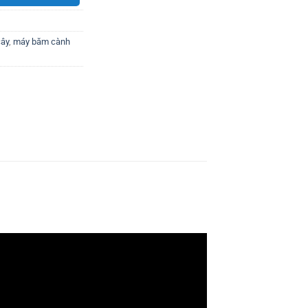
ây
,
máy băm cành