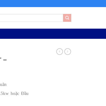
T –
Quân
5kw hoặc Đầu