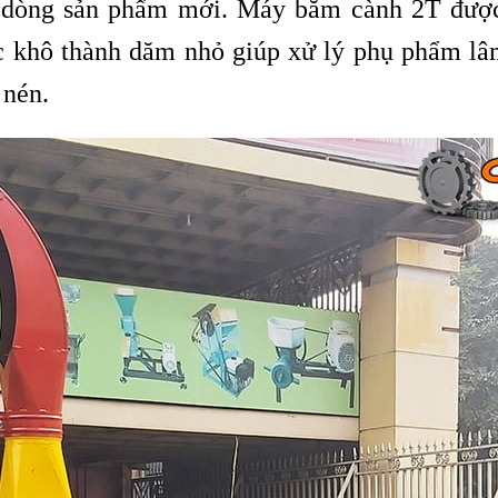
a dòng sản phẩm mới. Máy băm cành 2T được 
 khô thành dăm nhỏ giúp xử lý phụ phẩm lâ
 nén.