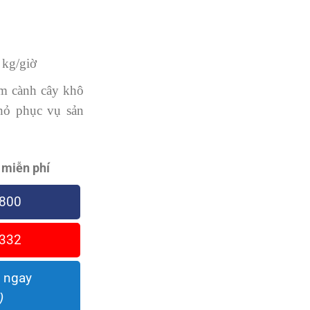
kg/giờ
m cành cây khô
hỏ phục vụ sản
 miễn phí
800
332
 ngay
)