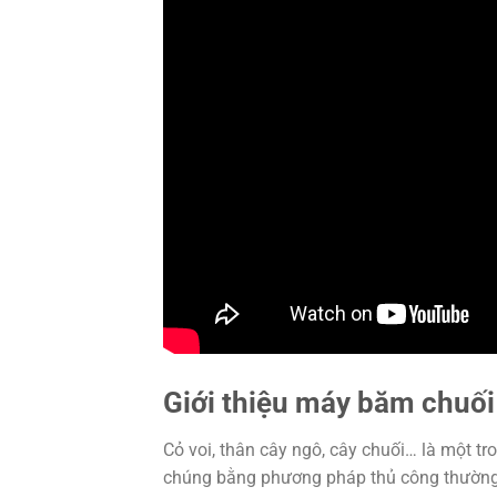
Giới thiệu máy băm chuối
Cỏ voi, thân cây ngô, cây chuối… là một t
chúng bằng phương pháp thủ công thường m