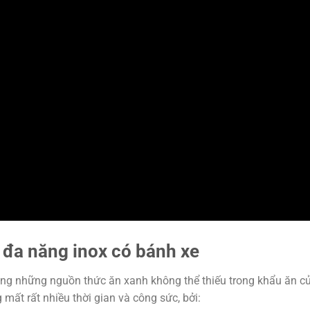
 đa năng inox có bánh xe
rong những nguồn thức ăn xanh không thể thiếu trong khẩu ăn củ
ất rất nhiều thời gian và công sức, bởi: