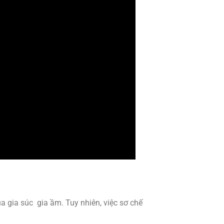
a gia súc gia ầm. Tuy nhiên, việc sơ chế