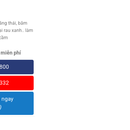
ng thái, băm
ại rau xanh.. làm
 cầm
 miễn phí
800
332
 ngay
)