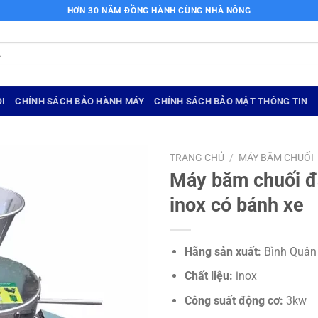
HƠN 30 NĂM ĐỒNG HÀNH CÙNG NHÀ NÔNG
I
CHÍNH SÁCH BẢO HÀNH MÁY
CHÍNH SÁCH BẢO MẬT THÔNG TIN
TRANG CHỦ
/
MÁY BĂM CHUỐI
Máy băm chuối đ
inox có bánh xe
Hãng sản xuất:
Bình Quân
Chất liệu:
inox
Công suất động cơ:
3kw