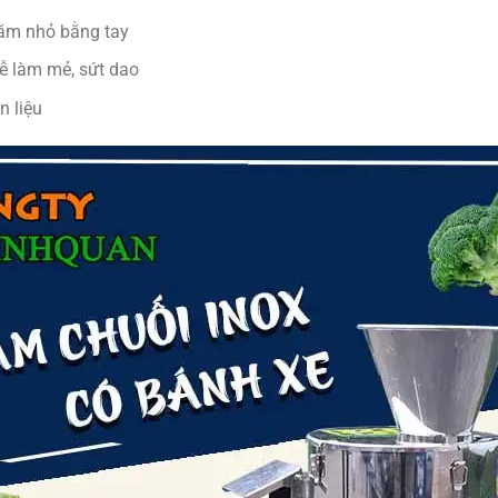
băm nhỏ bằng tay
dễ làm mẻ, sứt dao
 liệu