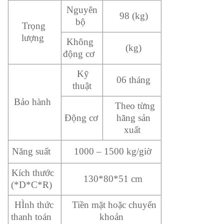
Nguyên
98 (kg)
bộ
Trọng
lượng
Không
(kg)
động cơ
Kỹ
06 tháng
thuật
Bảo hành
Theo từng
Động cơ
hãng sản
xuất
Năng suất
1000 – 1500 kg/giờ
Kích thước
130*80*51 cm
(*D*C*R)
HÌnh thức
Tiền mặt hoặc chuyển
thanh toán
khoản