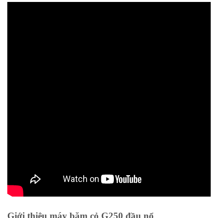
Giới thiệu máy băm cỏ G250 đầu nổ