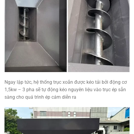
Ngay lập tức, hệ thống trục xoắn được kéo tải bởi động cơ
1,5kw – 3 pha sẽ tự động kéo nguyên liệu vào trục ép sẵn
sàng cho quá trình ép cám diễn ra