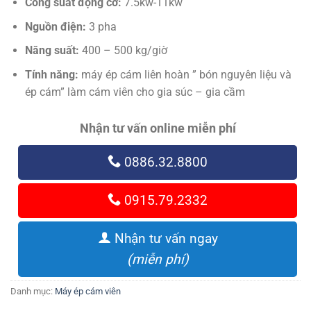
Công suất động cơ:
7.5kw-11kw
Nguồn điện:
3 pha
Năng suất:
400 – 500 kg/giờ
Tính năng:
máy ép cám liên hoàn ” bón nguyên liệu và
ép cám” làm cám viên cho gia súc – gia cầm
Nhận tư vấn online miễn phí
0886.32.8800
0915.79.2332
Nhận tư vấn ngay
(miễn phí)
Danh mục:
Máy ép cám viên