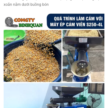
xoắn nằm dưới buồng bón