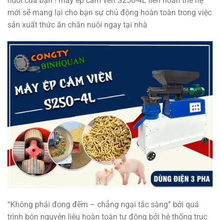
nuôi của bạn ! máy ép cám vên S250-4L liên hoàn thế hệ
mới sẽ mang lại cho bạn sự chủ động hoàn toàn trong việc
sản xuất thức ăn chăn nuôi ngay tại nhà
“Không phải đong đếm – chẳng ngại tắc sàng” bởi quá
trình bón nguyên liệu hoàn toàn tự động bởi hệ thống trục