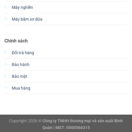
Máy nghiền
Máy băm xơ dừa
Chính sách
Đổi trả hàng
Bảo hành
Bảo mật
Mua hàng
Copyright 2026 ©
Công ty TNHH thương mại và sản xuất Bình
Quân | MST: 0500566315