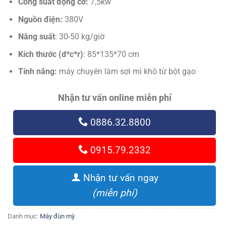
Công suất động cơ:
7,5kw
Nguồn điện:
380V
Năng suất
: 30-50 kg/giờ
Kích thước (d*c*r)
: 85*135*70 cm
Tính năng:
máy chuyên làm sợi mì khô từ bột gạo
Nhận tư vấn online miễn phí
0886.32.8800
0915.79.2332
Nhận tư vấn ngay
(miễn phí)
Danh mục:
Máy đùn mỳ