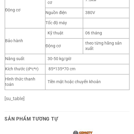
cơ
Động cơ
Nguồn điện
380V
Tốc độ máy
Kỹ thuật
06 tháng
Bảo hành
theo từng hãng sản
Động cơ
xuất
Năng suất
30-50 kg/giờ
Kích thước (d*c*r)
85*135*70 cm
Hình thức thanh
Tiền mặt hoặc chuyển khoản
toán
[su_table]
SẢN PHẨM TƯƠNG TỰ