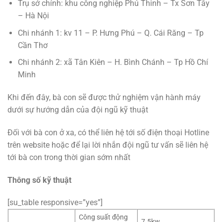
Trụ sở chính: khu công nghiệp Phú Thinh – Tx Sơn Tây
– Hà Nội
Chi nhánh 1: kv 11 – P. Hưng Phú – Q. Cái Răng – Tp
Cần Thơ
Chi nhánh 2: xã Tân Kiên – H. Bình Chánh – Tp Hồ Chí
Minh
Khi đến đây, bà con sẽ được thử nghiệm vận hành máy
dưới sự hướng dẫn của đội ngũ kỹ thuật
Đối với bà con ở xa, có thể liên hệ tới số điện thoại Hotline
trên website hoặc để lại lời nhắn đội ngũ tư vấn sẽ liên hệ
tới bà con trong thời gian sớm nhất
Thông số kỹ thuật
[su_table responsive=”yes”]
Công suất động
7.5kw