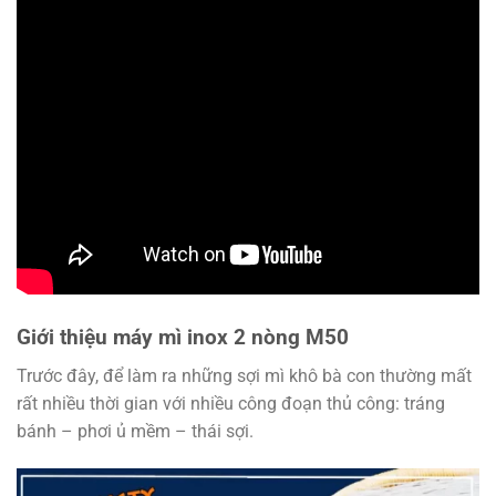
Giới thiệu máy mì inox 2 nòng M50
Trước đây, để làm ra những sợi mì khô bà con thường mất
rất nhiều thời gian với nhiều công đoạn thủ công: tráng
bánh – phơi ủ mềm – thái sợi.