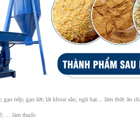
; gạo nếp; gạo lứt; lát khoai sắn; ngô hạt… làm thức ăn 
uế; … làm thuốc