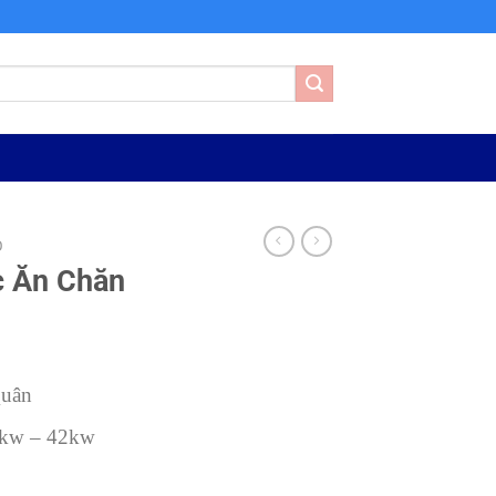
Ô
c Ăn Chăn
Quân
kw – 42kw