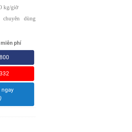
 kg/giờ
 chuyên dùng
 miễn phí
800
332
 ngay
)