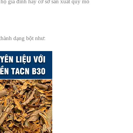
 hộ gia đình hay cơ sở sản xuất quy mô
thành dạng bột như: