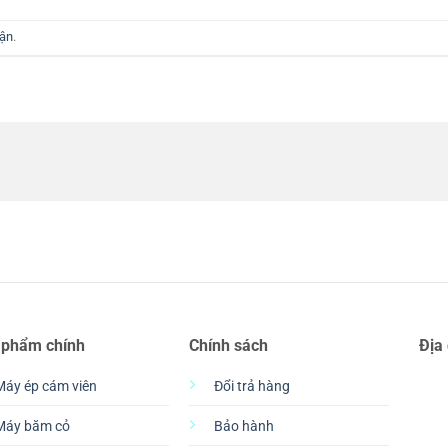
uận
.
 phẩm chính
Chính sách
Địa
Máy ép cám viên
Đổi trả hàng
Máy băm cỏ
Bảo hành