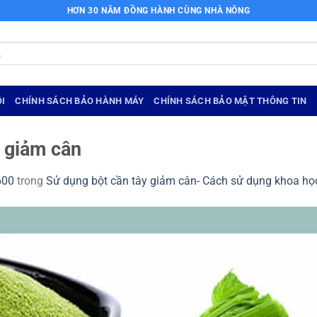
HƠN 30 NĂM ĐỒNG HÀNH CÙNG NHÀ NÔNG
I
CHÍNH SÁCH BẢO HÀNH MÁY
CHÍNH SÁCH BẢO MẬT THÔNG TIN
y giảm cân
600
trong
Sử dụng bột cần tây giảm cân- Cách sử dụng khoa học