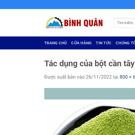
Bỏ
qua
nội
Tìm
dung
kiếm:
TRANG CHỦ
CỬA HÀNG
TIN TỨC
CHÚNG TÔ
Tác dụng của bột cần tâ
Được xuất bản vào
26/11/2022
tại
800 × 