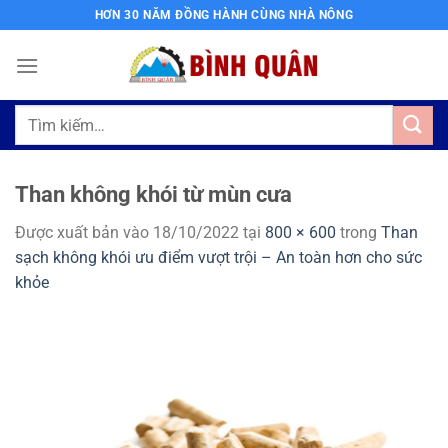
Bỏ
HƠN 30 NĂM ĐỒNG HÀNH CÙNG NHÀ NÔNG
qua
nội
dung
Tìm
kiếm:
Than không khói từ mùn cưa
Được xuất bản vào
18/10/2022
tại
800 × 600
trong
Than
sạch không khói ưu điểm vượt trội – An toàn hơn cho sức
khỏe