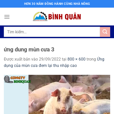
Bỏ
HƠN 30 NĂM ĐỒNG HÀNH CÙNG NHÀ NÔNG
qua
nội
dung
Tìm
kiếm:
ứng dung mùn cưa 3
Được xuất bản vào
29/09/2022
tại
800 × 600
trong
Ứng
dụng của mùn cưa đem lại thu nhập cao