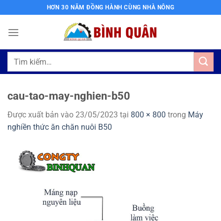
Bỏ
HƠN 30 NĂM ĐỒNG HÀNH CÙNG NHÀ NÔNG
qua
nội
dung
Tìm
kiếm:
cau-tao-may-nghien-b50
Được xuất bản vào
23/05/2023
tại
800 × 800
trong
Máy
nghiền thức ăn chăn nuôi B50