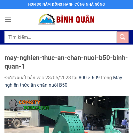
Bỏ
HƠN 30 NĂM ĐỒNG HÀNH CÙNG NHÀ NÔNG
qua
nội
dung
Tìm
kiếm:
may-nghien-thuc-an-chan-nuoi-b50-binh-
quan-1
Được xuất bản vào
23/05/2023
tại
800 × 609
trong
Máy
nghiền thức ăn chăn nuôi B50