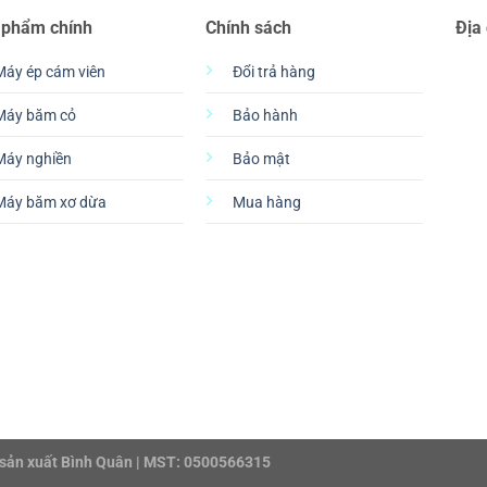
 phẩm chính
Chính sách
Địa
Máy ép cám viên
Đổi trả hàng
Máy băm cỏ
Bảo hành
Máy nghiền
Bảo mật
Máy băm xơ dừa
Mua hàng
sản xuất Bình Quân | MST: 0500566315