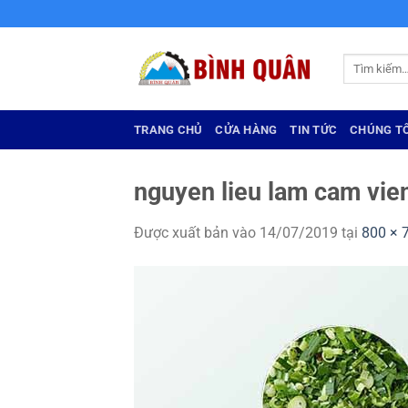
Bỏ
qua
nội
Tìm
dung
kiếm:
TRANG CHỦ
CỬA HÀNG
TIN TỨC
CHÚNG TÔ
nguyen lieu lam cam vie
Được xuất bản vào
14/07/2019
tại
800 × 