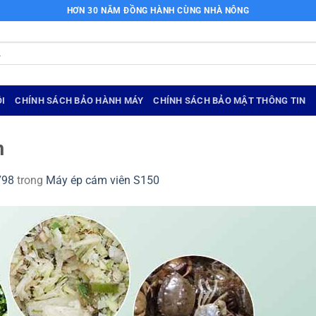
HƠN 30 NĂM ĐỒNG HÀNH CÙNG NHÀ NÔNG
I
CHÍNH SÁCH BẢO HÀNH MÁY
CHÍNH SÁCH BẢO MẬT THÔNG TIN
n
798
trong
Máy ép cám viên S150