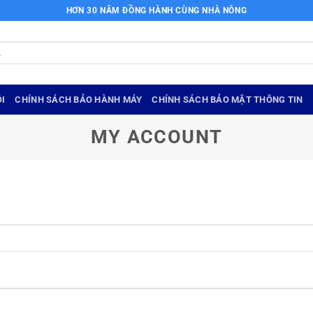
HƠN 30 NĂM ĐỒNG HÀNH CÙNG NHÀ NÔNG
I
CHÍNH SÁCH BẢO HÀNH MÁY
CHÍNH SÁCH BẢO MẬT THÔNG TIN
MY ACCOUNT