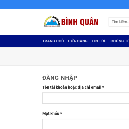
Bỏ
qua
nội
Tìm
dung
kiếm:
TRANG CHỦ
CỬA HÀNG
TIN TỨC
CHÚNG TÔ
ĐĂNG NHẬP
Bắt
Tên tài khoản hoặc địa chỉ email
*
buộc
Bắt
Mật khẩu
*
buộc