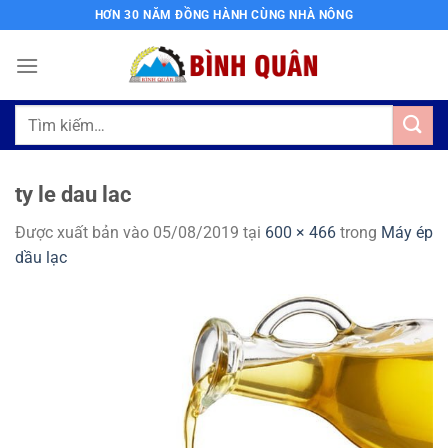
Bỏ
HƠN 30 NĂM ĐỒNG HÀNH CÙNG NHÀ NÔNG
qua
nội
dung
Tìm
kiếm:
ty le dau lac
Được xuất bản vào
05/08/2019
tại
600 × 466
trong
Máy ép
dầu lạc