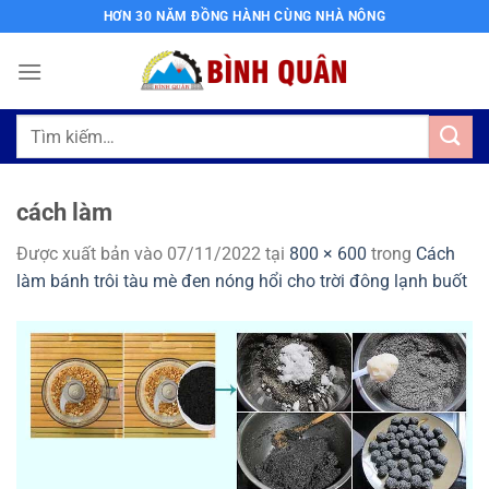
Bỏ
HƠN 30 NĂM ĐỒNG HÀNH CÙNG NHÀ NÔNG
qua
nội
dung
Tìm
kiếm:
cách làm
Được xuất bản vào
07/11/2022
tại
800 × 600
trong
Cách
làm bánh trôi tàu mè đen nóng hổi cho trời đông lạnh buốt