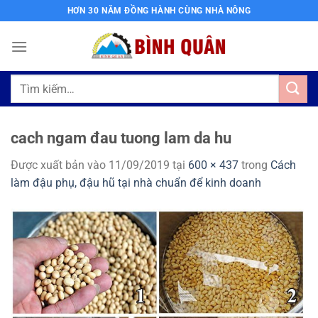
Bỏ
HƠN 30 NĂM ĐỒNG HÀNH CÙNG NHÀ NÔNG
qua
nội
dung
Tìm
kiếm:
cach ngam đau tuong lam da hu
Được xuất bản vào
11/09/2019
tại
600 × 437
trong
Cách
làm đậu phụ, đậu hũ tại nhà chuẩn để kinh doanh