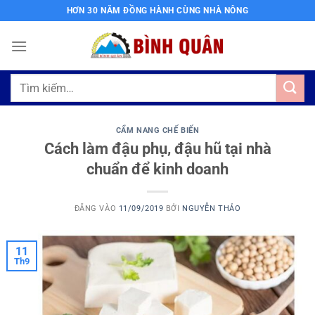
Bỏ
HƠN 30 NĂM ĐỒNG HÀNH CÙNG NHÀ NÔNG
qua
nội
dung
Tìm
kiếm:
CẨM NANG CHẾ BIẾN
Cách làm đậu phụ, đậu hũ tại nhà
chuẩn để kinh doanh
ĐĂNG VÀO
11/09/2019
BỞI
NGUYỄN THẢO
11
Th9