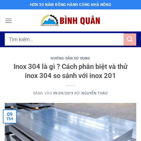
Bỏ
HƠN 30 NĂM ĐỒNG HÀNH CÙNG NHÀ NÔNG
qua
nội
dung
Tìm
kiếm:
HƯỚNG DẪN SỬ DỤNG
Inox 304 là gì ? Cách phân biệt và thử
inox 304 so sánh với inox 201
ĐĂNG VÀO
09/09/2019
BỞI
NGUYỄN THẢO
09
Th9