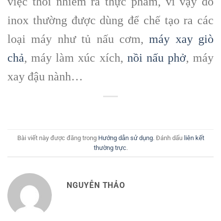
việc thôi nhiễm ra thực phẩm, vì vậy đồ
inox thường được dùng để chế tạo ra các
loại máy như tủ nấu cơm,
máy xay giò
chả
, máy làm xúc xích,
nồi nấu phở
, máy
xay đậu nành…
Bài viết này được đăng trong
Hướng dẫn sử dụng
. Đánh dấu
liên kết
thường trực
.
NGUYỄN THẢO