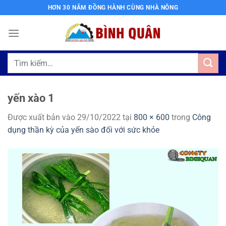
Bỏ
HƠN 30 NĂM ĐỒNG HÀNH CÙNG NHÀ NÔNG
qua
nội
dung
Tìm
kiếm:
yến xào 1
Được xuất bản vào
29/10/2022
tại
800 × 600
trong
Công
dụng thần kỳ của yến sào đối với sức khỏe