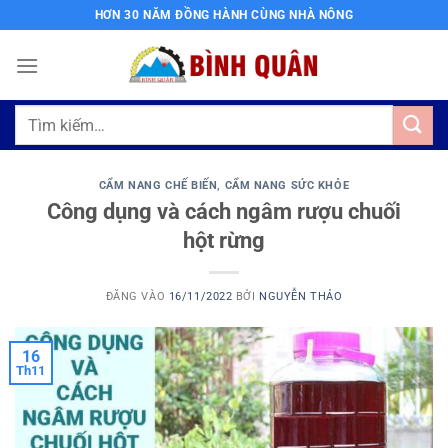
Bỏ
HƠN 30 NĂM ĐỒNG HÀNH CÙNG NHÀ NÔNG
qua
nội
dung
Tìm
kiếm:
CẨM NANG CHẾ BIẾN
,
CẨM NANG SỨC KHỎE
Công dụng và cách ngâm rượu chuối
hột rừng
ĐĂNG VÀO
16/11/2022
BỞI
NGUYỄN THẢO
16
Th11