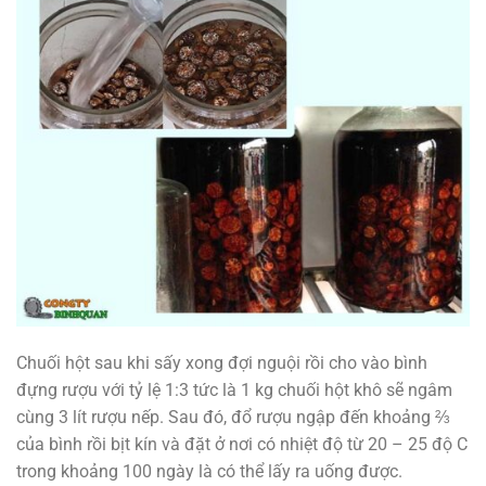
Chuối hột sau khi sấy xong đợi nguội rồi cho vào bình
đựng rượu với tỷ lệ 1:3 tức là 1 kg chuối hột khô sẽ ngâm
cùng 3 lít rượu nếp. Sau đó, đổ rượu ngập đến khoảng ⅔
của bình rồi bịt kín và đặt ở nơi có nhiệt độ từ 20 – 25 độ C
trong khoảng 100 ngày là có thể lấy ra uống được.