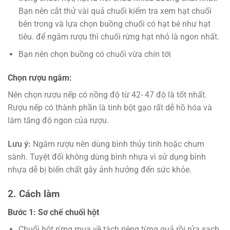
Bạn nên cắt thử vài quả chuối kiểm tra xem hạt chuối
bên trong và lựa chọn buồng chuối có hạt bé như hạt
tiêu. để ngâm rượu thì chuối rừng hạt nhỏ là ngon nhất.
Bạn nên chọn buồng có chuối vừa chín tới
Chọn rượu ngâm:
Nên chọn rượu nếp có nồng độ từ 42- 47 độ là tốt nhất.
Rượu nếp có thành phần là tinh bột gạo rất dễ hồ hóa và
làm tăng độ ngon của rượu.
Lưu ý:
Ngâm rượu nên dùng bình thủy tinh hoặc chum
sành. Tuyệt đối không dùng bình nhựa vì sử dụng bình
nhựa dễ bị biến chất gây ảnh hưởng đến sức khỏe.
2. Cách làm
Bước 1: Sơ chế chuối hột
Chuối hột rừng mua về tách riêng từng quả rồi rửa sạch.