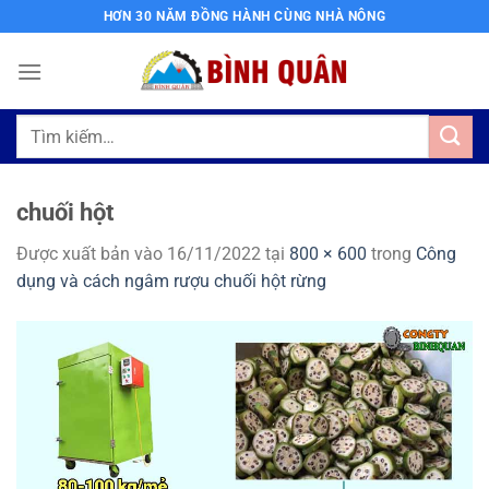
Bỏ
HƠN 30 NĂM ĐỒNG HÀNH CÙNG NHÀ NÔNG
qua
nội
dung
Tìm
kiếm:
chuối hột
Được xuất bản vào
16/11/2022
tại
800 × 600
trong
Công
dụng và cách ngâm rượu chuối hột rừng